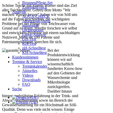
BrunnenPflege-Set
Schöne Teiche mit klarem Wasser sind das Ziel
ZisternenFrisch
aller Teichbesitzer. Getreu dem Motto "Wir
Analytik
machen Wasser besser" haben wir von Söll uns
AQUA-CHECK
auf die Fahne geschrieben, die wichtigsten
AmmoniakAlarm
Probleme bei der Pflege von Teichwasser von
aquamarin
Grund auf zu lösen. Hierfür forschen wir selbst
Dichtemesser
und entwickeln Produkte mit einem nachhaltigen
Labor-Analyse
Nutzwert. Mehr als 100 Patente und
GH-Test
Patentanmeldungen sprechen für sich.
KH-Test
pH-Schnelltest
Bei der
KH-Schnelltest
Produktentwicklung
Kundenstimmen
können wir auf
Termine & Service
wissenschaftlich
Terminkalender
fundiertes Know-how
Aktuelles
auf den Gebieten der
Videos
Wasserchemie und
Downloads
Mikrobiologie
FAQ
zurückgreifen.
Suche
Darüber hinaus
bürgen mehrjährige Erfahrung in der Trink- und
Abwasseraufbereitung sowie im Bereich der
Gewässersanierung für ein Höchstmaß an Söll-
Qualität. Denn was viele nicht wissen: Einige