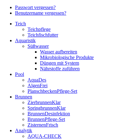
Passwort vergessen?
Benutzername vergessen?
Teich
Teichpflege
Teichfischfutter
Aquaristik
Süßwasser
Wasser aufbereiten
Mikrobiologische Produkte
Düngen mit System
Nährstoffe zuführen
Pool
AquaDes
AlgenFrei
PlanschbeckenPflege-Set
Brunnen
ZierbrunnenKlar
SpringbrunnenKlar
BrunnenDesinfektion
BrunnenPflege-Set
ZisternenFrisch
Analytik
AQUA-CHECK