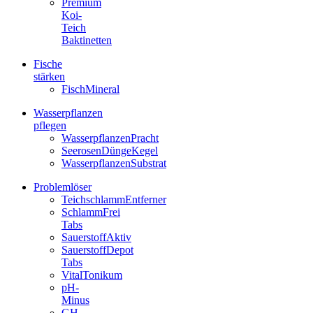
Premium
Koi-
Teich
Baktinetten
Fische
stärken
FischMineral
Wasserpflanzen
pflegen
WasserpflanzenPracht
SeerosenDüngeKegel
WasserpflanzenSubstrat
Problemlöser
TeichschlammEntferner
SchlammFrei
Tabs
SauerstoffAktiv
SauerstoffDepot
Tabs
VitalTonikum
pH-
Minus
GH-