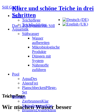
Söll GmbH
Klare und schöne Teiche
in drei
Schritten
Teich
Teichpflege
Teichfischfutter
Das 1-2-3-System von Söll
Aquaristik
Süßwasser
Wasser
aufbereiten
Mikrobiologische
Produkte
Düngen mit
System
Nährstoffe
zuführen
Pool
AquaDes
AlgenFrei
PlanschbeckenPflege-
Set
Teichpflege
Brunnen
ZierbrunnenKlar
SpringbrunnenKlar
Wir machen Wasser besser
BrunnenDesinfektion