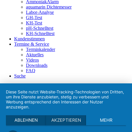
AmmoniakAlarm
aquamarin Dichtemesser
Labor-Analyse
GH-Test
KH-Test
pH-Schnelltest
KH-Schnelltest
Kundenstimmen
Termine & Service
Terminkalender
Aktuelles
Videos
Downloads
FAQ
Suche
Diese Seite nutzt Website-Tracking-Technologien von Dritten,
um ihre Dienste anzubieten, stetig zu verbessern und
Werbung entsprechend den Interessen der Nutzer
anzuzeigen.
ABLEHNEN
AKZEPTIEREN
MEHR