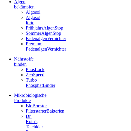
Algen
bekämpfen
Algosol
Algosol
forte
FrühjahrsAlgenStop
SommerAlgenStop
FadenalgenVernichter
Premium
FadenalgenVernichter
Nährstoffe
binden
PhosLock
ZeoSpeed
Turbo
PhosphatBinder
Mikrobiologische
Produkte
BioBooster
FilterstarterBakterien
Dr.
Roth's
Teichklar