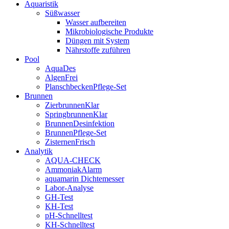
Aquaristik
Süßwasser
Wasser aufbereiten
Mikrobiologische Produkte
Düngen mit System
Nährstoffe zuführen
Pool
AquaDes
AlgenFrei
PlanschbeckenPflege-Set
Brunnen
ZierbrunnenKlar
SpringbrunnenKlar
BrunnenDesinfektion
BrunnenPflege-Set
ZisternenFrisch
Analytik
AQUA-CHECK
AmmoniakAlarm
aquamarin Dichtemesser
Labor-Analyse
GH-Test
KH-Test
pH-Schnelltest
KH-Schnelltest