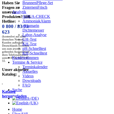
BrunnenPflege-Set
Haben Sie
ZisternenFrisch
Fragen zu
Analytik
unseren
AQUA-CHECK
Produkten? Söll-
AmmoniakAlarm
Hotline:
aquamarin
0 800 / 83 73
Dichtemesser
623
Labor-Analyse
(kostenfrei aus allen
GH-Test
deutschen Netzen)
Kunden außerhalb
KH-Test
Deutschlands erreichen
pH-Schnelltest
uns zum jeweils
geltenden Auslandstarif
KH-Schnelltest
ihres Telefonanbieters
Kundenstimmen
unter +49 92 81/72 85 -
55.
Termine & Service
Terminkalender
Unser aktueller
Aktuelles
Katalog:
Videos
Downloads
FAQ
Suche
Katalog
herunterladen
Home
Über Söll