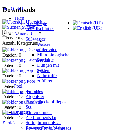
Söll GmbH
Downloads
Teich
Übersicht
Teichpflege
Suchen
Teichfischfutter
Aquaristik
Übersicht
Süßwasser
Anzahl Kategorien: 7
Wasser
aufbereiten
Teichpflege
Mikrobiologische
Dateien: 0
Produkte
Teichtechnik
Düngen mit
Dateien: 0
System
Aquaristik
Nährstoffe
Dateien: 0
zuführen
Pool
Pool
Dateien: 0
AquaDes
Brunnen
AlgenFrei
Dateien: 1
PlanschbeckenPflege-
Analytik
Set
Dateien: 0
Brunnen
Unternehmen
ZierbrunnenKlar
Dateien: 1
SpringbrunnenKlar
Zurück
BrunnenDesinfektion
Powered by jDownloads