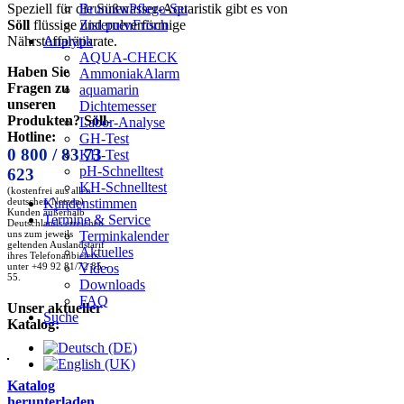
BrunnenPflege-Set
Speziell für die Süßwasser-Aquaristik gibt es von
ZisternenFrisch
Söll
flüssige und pulverförmige
Analytik
Nährstoffpräparate.
AQUA-CHECK
Haben Sie
AmmoniakAlarm
Fragen zu
aquamarin
unseren
Dichtemesser
Produkten? Söll-
Labor-Analyse
Hotline:
GH-Test
0 800 / 83 73
KH-Test
pH-Schnelltest
623
KH-Schnelltest
(kostenfrei aus allen
Kundenstimmen
deutschen Netzen)
Kunden außerhalb
Termine & Service
Deutschlands erreichen
Terminkalender
uns zum jeweils
geltenden Auslandstarif
Aktuelles
ihres Telefonanbieters
Videos
unter +49 92 81/72 85 -
55.
Downloads
FAQ
Unser aktueller
Suche
Katalog:
Katalog
herunterladen