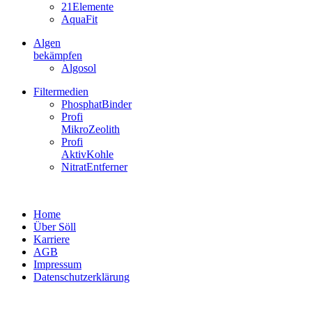
21Elemente
AquaFit
Algen
bekämpfen
Algosol
Filtermedien
PhosphatBinder
Profi
MikroZeolith
Profi
AktivKohle
NitratEntferner
Home
Über Söll
Karriere
AGB
Impressum
Datenschutzerklärung