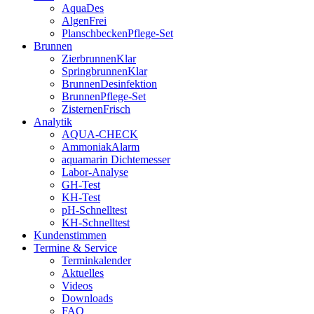
AquaDes
AlgenFrei
PlanschbeckenPflege-Set
Brunnen
ZierbrunnenKlar
SpringbrunnenKlar
BrunnenDesinfektion
BrunnenPflege-Set
ZisternenFrisch
Analytik
AQUA-CHECK
AmmoniakAlarm
aquamarin Dichtemesser
Labor-Analyse
GH-Test
KH-Test
pH-Schnelltest
KH-Schnelltest
Kundenstimmen
Termine & Service
Terminkalender
Aktuelles
Videos
Downloads
FAQ