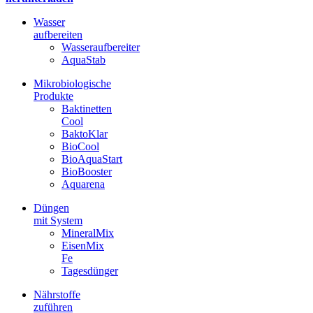
Wasser
aufbereiten
Wasseraufbereiter
AquaStab
Mikrobiologische
Produkte
Baktinetten
Cool
BaktoKlar
BioCool
BioAquaStart
BioBooster
Aquarena
Düngen
mit System
MineralMix
EisenMix
Fe
Tagesdünger
Nährstoffe
zuführen