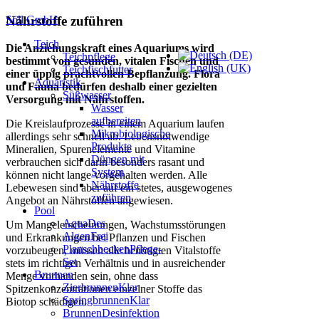
Söll GmbH
Nährstoffe zuführen
Teich
Die Anziehungskraft eines Aquariums wird
Teichpflege
bestimmt von gesunden, vitalen Fischen und
Teichfischfutter
einer üppig prachtvollen Bepflanzung. Flora
Aquaristik
und Fauna bedürfen deshalb einer gezielten
Süßwasser
Versorgung mit Nährstoffen.
Wasser
aufbereiten
Die Kreislaufprozesse in einem Aquarium laufen
Mikrobiologische
allerdings sehr schnell ab. Lebensnotwendige
Produkte
Mineralien, Spurenelemente und Vitamine
Düngen mit
verbrauchen sich darin besonders rasant und
System
können nicht lange vorgehalten werden. Alle
Nährstoffe
Lebewesen sind aber auf ein stetes, ausgewogenes
zuführen
Angebot an Nährstoffen angewiesen.
Pool
AquaDes
Um Mangelerscheinungen, Wachstumsstörungen
AlgenFrei
und Erkrankungen bei Pflanzen und Fischen
PlanschbeckenPflege-
vorzubeugen, müssen alle benötigten Vitalstoffe
Set
stets im richtigen Verhältnis und in ausreichender
Brunnen
Menge vorhanden sein, ohne dass
ZierbrunnenKlar
Spitzenkonzentrationen einzelner Stoffe das
SpringbrunnenKlar
Biotop schädigen.
BrunnenDesinfektion