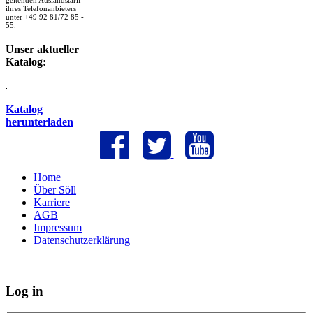
geltenden Auslandstarif
ihres Telefonanbieters
unter +49 92 81/72 85 -
55.
Unser aktueller
Katalog:
Katalog
herunterladen
Home
Über Söll
Karriere
AGB
Impressum
Datenschutzerklärung
Log in