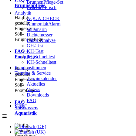
BrunnenPflege-Set
Brunnenpflege
ZisternenFrisch
Analytik
Häufig
AQUA-CHECK
gestellte
AmmoniakAlarm
Fragen zur
aquamarin
Söll-
Dichtemesser
Brunnenpflege
Labor-Analyse
GH-Test
FAQ -
KH-Test
Poolpflege
pH-Schnelltest
KH-Schnelltest
Kundenstimmen
Häufig
Termine & Service
gestellte
Terminkalender
Fragen zur
Aktuelles
Söll-
Videos
Poolpflege
Downloads
FAQ
FAQ -
Suche
Süßwasser-
Aquaristik
Häufig
gestellte