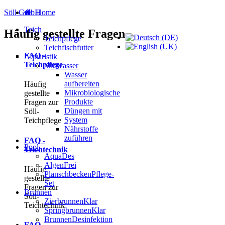
Söll GmbH
Home
Teich
Häufig gestellte Fragen
Teichpflege
Teichfischfutter
FAQ -
Aquaristik
Teichpflege
Süßwasser
Wasser
aufbereiten
Häufig
Mikrobiologische
gestellte
Produkte
Fragen zur
Düngen mit
Söll-
System
Teichpflege
Nährstoffe
zuführen
FAQ -
Pool
Teichtechnik
AquaDes
AlgenFrei
Häufig
PlanschbeckenPflege-
gestellte
Set
Fragen zur
Brunnen
Söll-
ZierbrunnenKlar
Teichtechnik
SpringbrunnenKlar
BrunnenDesinfektion
FAQ -