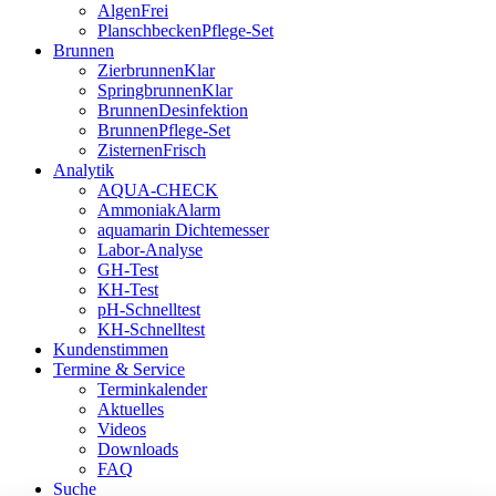
AlgenFrei
PlanschbeckenPflege-Set
Brunnen
ZierbrunnenKlar
SpringbrunnenKlar
BrunnenDesinfektion
BrunnenPflege-Set
ZisternenFrisch
Analytik
AQUA-CHECK
AmmoniakAlarm
aquamarin Dichtemesser
Labor-Analyse
GH-Test
KH-Test
pH-Schnelltest
KH-Schnelltest
Kundenstimmen
Termine & Service
Terminkalender
Aktuelles
Videos
Downloads
FAQ
Suche