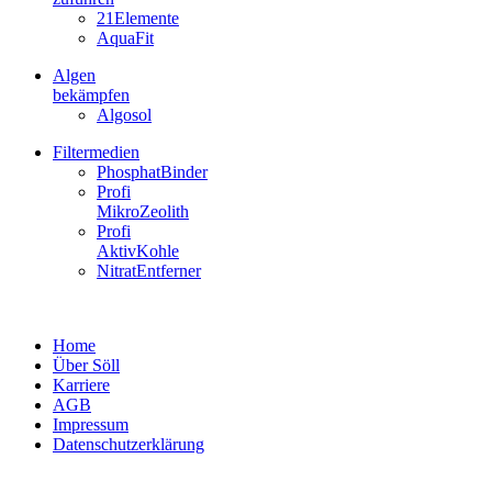
21Elemente
AquaFit
Algen
bekämpfen
Algosol
Filtermedien
PhosphatBinder
Profi
MikroZeolith
Profi
AktivKohle
NitratEntferner
Home
Über Söll
Karriere
AGB
Impressum
Datenschutzerklärung