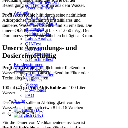
Medikamentenbehandlung sowie bei der
BrunnenPflege-Set
Beseitigung von Gelbstoffen aus dem Wasser.
ZisternenFrisch
Analytik
Profi AktivKohle
hilft durch seine natürlichen
AQUA-CHECK
Adsorptionseigenschaften kristallklares und
AmmoniakAlarm
sauberes Wasser herzustellen und zu erhalten. Die
aquamarin
innere Oberfläche beträgt bis zu 1.050 m²/g. Der
Dichtemesser
Durchmesser der Kohlestäbchen beträgt ca. 3 mm.
Labor-Analyse
GH-Test
Unsere Anwendungs- und
KH-Test
pH-Schnelltest
Dosierempfehlung
KH-Schnelltest
Kundenstimmen
Profi AktivKohle
gründlich unter fließendem
Termine & Service
Wasser reinigen und anschließend im Filter oder
Terminkalender
Technikbecken platzieren.
Aktuelles
Videos
100 ml (40 g)
Profi AktivKohle
auf 100 Liter
Downloads
Wasser.
FAQ
Suche
Das Produkt sollte in Abhängigkeit von der
Wasserbelastung nach etwa 8 bis 16 Wochen
ausgetauscht werden.
Für die Dauer von Medikamenteneinsätzen ist
Profi AktivKohle
aus dem Filterkreislauf zu