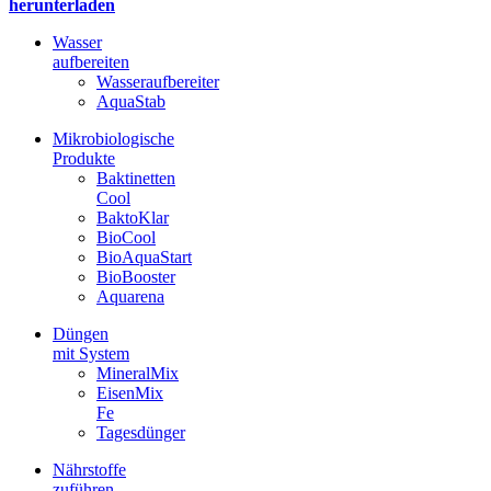
herunterladen
Wasser
aufbereiten
Wasseraufbereiter
AquaStab
Mikrobiologische
Produkte
Baktinetten
Cool
BaktoKlar
BioCool
BioAquaStart
BioBooster
Aquarena
Düngen
mit System
MineralMix
EisenMix
Fe
Tagesdünger
Nährstoffe
zuführen