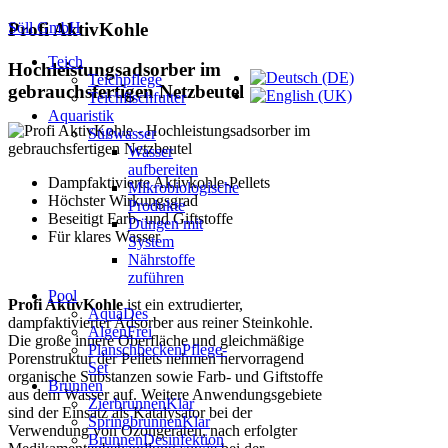
Söll GmbH
Profi AktivKohle
Teich
Hochleistungsadsorber im
Teichpflege
gebrauchsfertigen Netzbeutel
Teichfischfutter
Aquaristik
Süßwasser
Wasser
aufbereiten
Dampfaktivierte Aktivkohle-Pellets
Mikrobiologische
Höchster Wirkungsgrad
Produkte
Beseitigt Farb- und Giftstoffe
Düngen mit
Für klares Wasser
System
Nährstoffe
zuführen
Pool
Profi AktivKohle
ist ein extrudierter,
AquaDes
dampfaktivierter Adsorber aus reiner Steinkohle.
AlgenFrei
Die große innere Oberfläche und gleichmäßige
PlanschbeckenPflege-
Porenstruktur der Pellets nehmen hervorragend
Set
organische Substanzen sowie Farb- und Giftstoffe
Brunnen
aus dem Wasser auf. Weitere Anwendungsgebiete
ZierbrunnenKlar
sind der Einsatz als Katalysator bei der
SpringbrunnenKlar
Verwendung von Ozongeräten, nach erfolgter
BrunnenDesinfektion