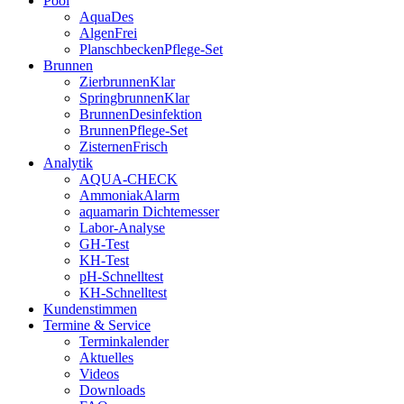
Pool
AquaDes
AlgenFrei
PlanschbeckenPflege-Set
Brunnen
ZierbrunnenKlar
SpringbrunnenKlar
BrunnenDesinfektion
BrunnenPflege-Set
ZisternenFrisch
Analytik
AQUA-CHECK
AmmoniakAlarm
aquamarin Dichtemesser
Labor-Analyse
GH-Test
KH-Test
pH-Schnelltest
KH-Schnelltest
Kundenstimmen
Termine & Service
Terminkalender
Aktuelles
Videos
Downloads