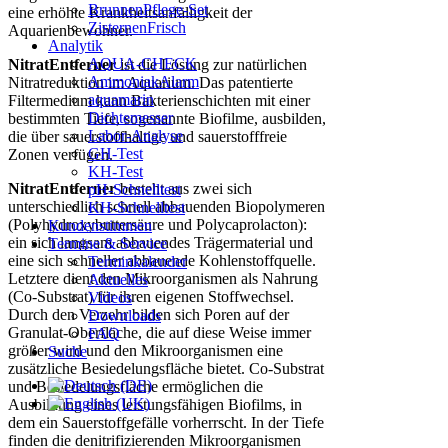
BrunnenPflege-Set
eine erhöhte Krankheitsanfälligkeit der
ZisternenFrisch
Aquarienbewohner.
Analytik
AQUA-CHECK
NitratEntferner
ist die Lösung zur natürlichen
AmmoniakAlarm
Nitratreduktion im Aquarium. Das patentierte
aquamarin
Filtermedium kann Bakterienschichten mit einer
Dichtemesser
bestimmten Tiefe, sogenannte Biofilme, ausbilden,
Labor-Analyse
die über sauerstoffhaltige und sauerstofffreie
GH-Test
Zonen verfügen.
KH-Test
NitratEntferner
besteht aus zwei sich
pH-Schnelltest
unterschiedlich schnell abbauenden Biopolymeren
KH-Schnelltest
(Polyhydroxybuttersäure und Polycaprolacton):
Kundenstimmen
ein sich langsam abbauendes Trägermaterial und
Termine & Service
eine sich schneller abbauende Kohlenstoffquelle.
Terminkalender
Letztere dient den Mikroorganismen als Nahrung
Aktuelles
(Co-Substrat) für ihren eigenen Stoffwechsel.
Videos
Durch den Verzehr bilden sich Poren auf der
Downloads
Granulat-Oberfläche, die auf diese Weise immer
FAQ
größer wird und den Mikroorganismen eine
Suche
zusätzliche Besiedelungsfläche bietet. Co-Substrat
und Besiedelungsfläche ermöglichen die
Ausbildung eines leistungsfähigen Biofilms, in
dem ein Sauerstoffgefälle vorherrscht. In der Tiefe
finden die denitrifizierenden Mikroorganismen