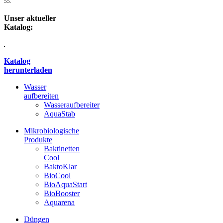
55.
Unser aktueller
Katalog:
Katalog
herunterladen
Wasser
aufbereiten
Wasseraufbereiter
AquaStab
Mikrobiologische
Produkte
Baktinetten
Cool
BaktoKlar
BioCool
BioAquaStart
BioBooster
Aquarena
Düngen