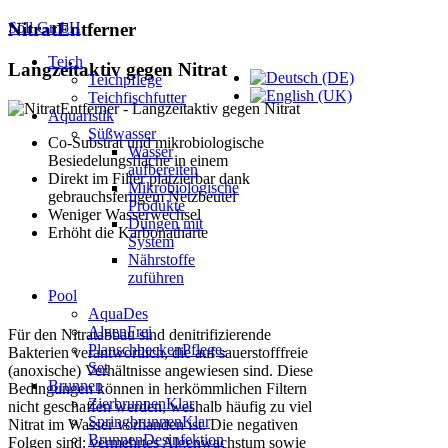
Söll GmbH
NitratEntferner
Teich
Langzeitaktiv gegen Nitrat
Teichpflege
Teichfischfutter
Aquaristik
Süßwasser
Co-Substrat und mikrobiologische
Wasser
Besiedelungsfläche in einem
aufbereiten
Direkt im Filter platzierbar dank
Mikrobiologische
gebrauchsfertigem Netzbeutel
Produkte
Weniger Wasserwechsel
Düngen mit
Erhöht die Karbonathärte
System
Nährstoffe
zuführen
Pool
AquaDes
AlgenFrei
Für den Nitratabbau sind denitrifizierende
PlanschbeckenPflege-
Bakterien verantwortlich, die auf sauerstofffreie
Set
(anoxische) Verhältnisse angewiesen sind. Diese
Brunnen
Bedingungen können in herkömmlichen Filtern
ZierbrunnenKlar
nicht geschaffen werden, weshalb häufig zu viel
SpringbrunnenKlar
Nitrat im Wasser vorhanden ist. Die negativen
BrunnenDesinfektion
Folgen sind: vermehrtes Algenwachstum sowie