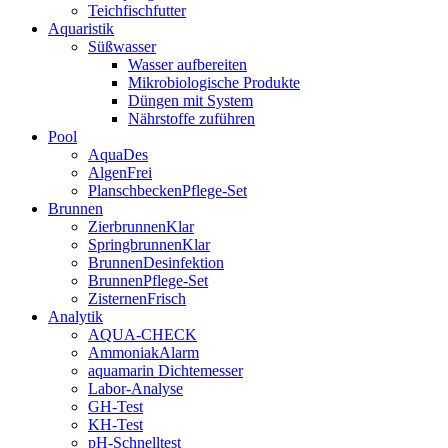
Teichfischfutter
Aquaristik
Süßwasser
Wasser aufbereiten
Mikrobiologische Produkte
Düngen mit System
Nährstoffe zuführen
Pool
AquaDes
AlgenFrei
PlanschbeckenPflege-Set
Brunnen
ZierbrunnenKlar
SpringbrunnenKlar
BrunnenDesinfektion
BrunnenPflege-Set
ZisternenFrisch
Analytik
AQUA-CHECK
AmmoniakAlarm
aquamarin Dichtemesser
Labor-Analyse
GH-Test
KH-Test
pH-Schnelltest