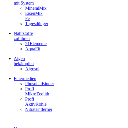
mit System
MineralMix
EisenMix
Fe
Tagesdünger
Nährstoffe
zuführen
21Elemente
AquaFit
Algen
bekämpfen
Algosol
Filtermedien
PhosphatBinder
Profi
MikroZeolith
Profi
AktivKohle
NitratEntferner