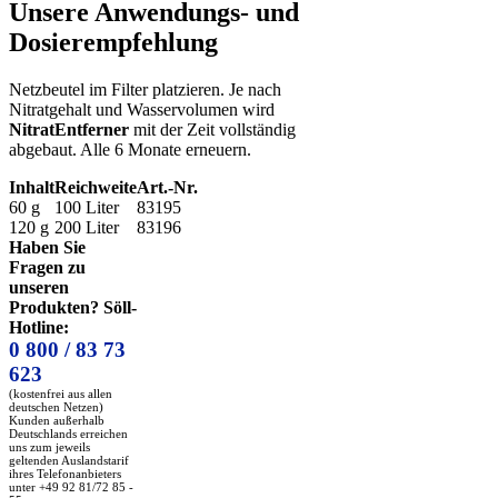
Unsere Anwendungs- und
Dosierempfehlung
Netzbeutel im Filter platzieren. Je nach
Nitratgehalt und Wasservolumen wird
NitratEntferner
mit der Zeit vollständig
abgebaut. Alle 6 Monate erneuern.
Inhalt
Reichweite
Art.-Nr.
60 g
100 Liter
83195
120 g
200 Liter
83196
Haben Sie
Fragen zu
unseren
Produkten? Söll-
Hotline:
0 800 / 83 73
623
(kostenfrei aus allen
deutschen Netzen)
Kunden außerhalb
Deutschlands erreichen
uns zum jeweils
geltenden Auslandstarif
ihres Telefonanbieters
unter +49 92 81/72 85 -