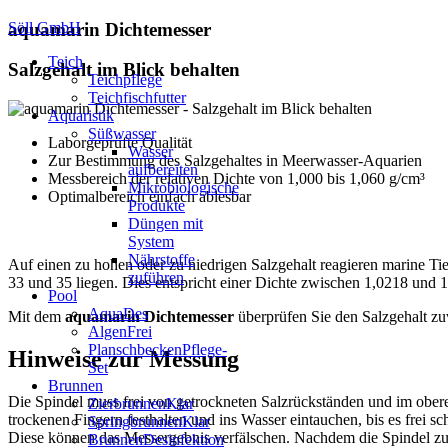
Söll GmbH
aquamarin Dichtemesser
Teich
Salzgehalt im Blick behalten
Teichpflege
Teichfischfutter
Aquaristik
Süßwasser
Laborgeprüfte Qualität
Wasser
Zur Bestimmung des Salzgehaltes in Meerwasser-Aquarien
aufbereiten
Messbereich der relativen Dichte von 1,000 bis 1,060 g/cm³
Mikrobiologische
Optimalbereich einfach ablesbar
Produkte
Düngen mit
System
Nährstoffe
Auf einen zu hohen oder zu niedrigen Salzgehalt reagieren marine Tie
zuführen
33 und 35 liegen. Dies entspricht einer Dichte zwischen 1,0218 und 
Pool
AquaDes
Mit dem
aquamarin Dichtemesser
überprüfen Sie den Salzgehalt zuv
AlgenFrei
PlanschbeckenPflege-
Hinweise zur Messung
Set
Brunnen
Die Spindel muss frei von getrockneten Salzrückständen und im ober
ZierbrunnenKlar
trockenen Fingern festhalten und ins Wasser eintauchen, bis es frei 
SpringbrunnenKlar
Diese können das Messergebnis verfälschen. Nachdem die Spindel z
BrunnenDesinfektion