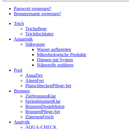
Passwort vergessen?
Benutzername vergessen?
Teich
Teichpflege
Teichfischfutter
Aquaristik
Süßwasser
Wasser aufbereiten
Mikrobiologische Produkte
Düngen mit System
Nährstoffe zuführen
Pool
AquaDes
AlgenFrei
PlanschbeckenPflege-Set
Brunnen
ZierbrunnenKlar
SpringbrunnenKlar
BrunnenDesinfektion
BrunnenPflege-Set
ZisternenFrisch
Analytik
AQUA-CHECK