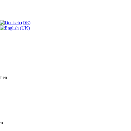
chen
en.