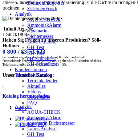
ablesen. Innerhalb der grünen Markierung ist die Dichte im richtige
BrunnenPflege-Set
trocknen.
ZisternenFrisch
Analytik
AQUA-CHECK
AmmoniakAlarm
Inhalt
Art.-Nr.
aquamarin
1 Stück
18043
Dichtemesser
Haben Sie Fragen zu unseren Produkten? Söll-
Labor-Analyse
Hotline:
GH-Test
0 800 / 83 73 623
KH-Test
(kostenfrei aus allen deutschen Netzen) Kunden außerhalb
pH-Schnelltest
Deutschlands erreichen uns zum jeweils geltenden Auslandstarif ihres
KH-Schnelltest
Telefonanbieters unter +49 92 81/72 85 - 55.
Kundenstimmen
Termine & Service
Unser aktueller Katalog:
Terminkalender
Aktuelles
Videos
Katalog herunterladen
Downloads
FAQ
Analytik
Suche
AQUA-CHECK
AmmoniakAlarm
aquamarin Dichtemesser
Labor-Analyse
GH-Test