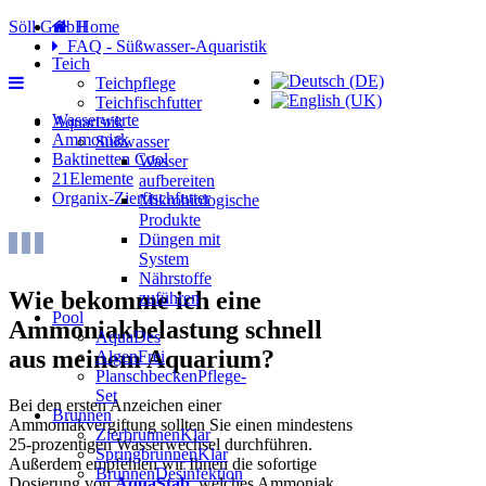
Söll GmbH
Home
FAQ - Süßwasser-Aquaristik
Teich
Teichpflege
Teichfischfutter
Wasserwerte
Aquaristik
Ammoniak
Süßwasser
Baktinetten Cool
Wasser
21Elemente
aufbereiten
Organix-Zierfischfutter
Mikrobiologische
Produkte
Düngen mit
System
Nährstoffe
Wie bekomme ich eine
zuführen
Pool
Ammoniakbelastung schnell
AquaDes
aus meinem Aquarium?
AlgenFrei
PlanschbeckenPflege-
Set
Bei den ersten Anzeichen einer
Brunnen
Ammoniakvergiftung sollten Sie einen mindestens
ZierbrunnenKlar
25-prozentigen Wasserwechsel durchführen.
SpringbrunnenKlar
Außerdem empfehlen wir Ihnen die sofortige
BrunnenDesinfektion
Dosierung von
AquaStab
, welches Ammoniak