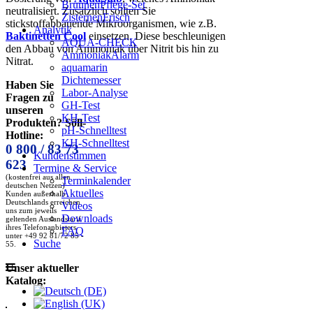
BrunnenPflege-Set
neutralisiert. Zusätzlich sollten Sie
ZisternenFrisch
stickstoffabbauende Mikroorganismen, wie z.B.
Analytik
Baktinetten Cool
einsetzen. Diese beschleunigen
AQUA-CHECK
den Abbau von Ammoniak über Nitrit bis hin zu
AmmoniakAlarm
Nitrat.
aquamarin
Dichtemesser
Haben Sie
Labor-Analyse
Fragen zu
GH-Test
unseren
KH-Test
Produkten? Söll-
pH-Schnelltest
Hotline:
KH-Schnelltest
0 800 / 83 73
Kundenstimmen
623
Termine & Service
(kostenfrei aus allen
Terminkalender
deutschen Netzen)
Aktuelles
Kunden außerhalb
Deutschlands erreichen
Videos
uns zum jeweils
Downloads
geltenden Auslandstarif
ihres Telefonanbieters
FAQ
unter +49 92 81/72 85 -
Suche
55.
Unser aktueller
Katalog: