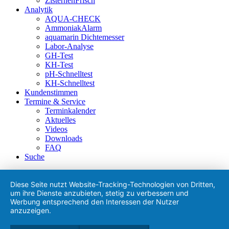
ZisternenFrisch
Analytik
AQUA-CHECK
AmmoniakAlarm
aquamarin Dichtemesser
Labor-Analyse
GH-Test
KH-Test
pH-Schnelltest
KH-Schnelltest
Kundenstimmen
Termine & Service
Terminkalender
Aktuelles
Videos
Downloads
FAQ
Suche
Diese Seite nutzt Website-Tracking-Technologien von Dritten,
um ihre Dienste anzubieten, stetig zu verbessern und
Werbung entsprechend den Interessen der Nutzer
anzuzeigen.