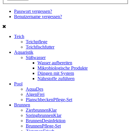
Passwort vergessen?
Benutzername vergessen?
Teich
Teichpflege
Teichfischfutter
Aquaristik
Süßwasser
Wasser aufbereiten
Mikrobiologische Produkte
Düngen mit System
Nährstoffe zuführen
Pool
AquaDes
AlgenFrei
PlanschbeckenPflege-Set
Brunnen
ZierbrunnenKlar
SpringbrunnenKlar
BrunnenDesinfektion
BrunnenPflege-Set